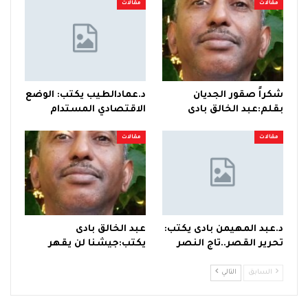
مقالات
مقالات
شكراً صقور الجديان
د.عمادالطيب يكتب: الوضع
بقلم:عبد الخالق بادى
الاقتصادي المستدام
مقالات
مقالات
د.عبد المهيمن بادى يكتب:
عبد الخالق بادى
تحرير القصر..تاج النصر
يكتب:جيشنا لن يقهر
السابق
التالي