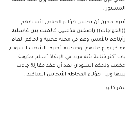
الثاني فإن سكت أثبت التهمة عليه وإن تكلم كشف
المستور..
أثيرة: محزن أن يجلس هؤلاء الحمقي لأسيادهم
((الخواجات)) راضخين مذعنين كالميت بين غاسليه
رأيناهم بالأمس وهم في محنة عجيبة والحاكم العام
فولكر يوزع عليهم توجيهاته..أخيرة: الشعب السوداني
بات أكثر قناعة بأنه فرط في الإنقاذ أعظم حكومة
حكمت وتحكم السودان بعد أن عقد مقارنة جاءت
بينها وبين هؤلاء القحاطة الأنجاس المناكيد..
عمر كابو