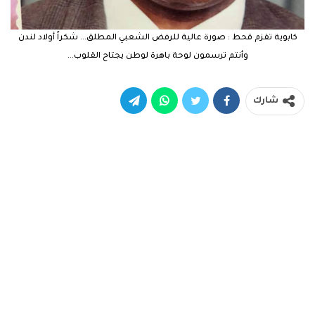
كابوية تقزم قحط : صورة عالية للرفض الشعبي المطلق… شكراً أولاد لندن
وأنتم ترسمون لوحة باهرة لوطن يجتاح القلوب…
شارك