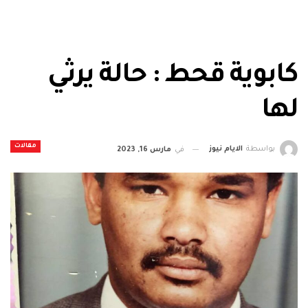
كابوية قحط : حالة يرثي
لها
مقالات
بواسطة
الايام نيوز
في
مارس 16, 2023