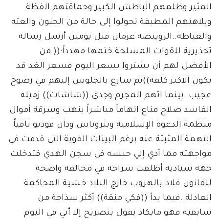
المثير وظلمهم الباطش الكبير وحماقتهم الفظة
وبلاهتهم المطبقة تحولوا إلى حالة من الجنون والعته
والعباطة..الرويبضة عرمان قبل يومين أرسل رسالة
تحذيرية للقوات المسلحة ختمها مهدداً:(( من
الأفضل لهم أن يشتروا بسعر اليوم فسعر الغد قد
يكون الاكثر كلفة))ثم سارع بالجلوس إليهم في رضوخ
عجيب..بينما اتهم المجرم وجدي ((شاشات)) زميله
الفاسد صلاح مناع اتهاماً مباشراً بنهب وسرقة أموال
منظمة الدعوة الإسلامية وبتروناس ودان فوديو نافياً
التهمة المثبتة عنه برغم البينات القوية التي قدمت في
مواجهته مما أدي إلي حبسه في سجن الهدي فتدخلت
جهة سيادية أطلقت سراحه في مخالفة واضحة
للقانون فلاذ بالهروب خارج البلاد خشية المحاكمة
العادلة..فيما بدأ ((فكي منقة)) أكثر سذاجة من
سابقيه فهو مايكاد يقول بتصريح إلا أتي في اليوم