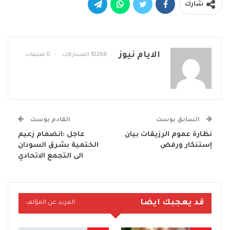
شارك
الايام نيوز
10268 المشاركات
0 تعليقات
السابق بوست
القادم بوست
نظارة عموم الرزيقات بيان
عاجل :انضمام زعيم
إستنكار ورفض
الختمية بشرق السودان
الى التجمع الاتحادي
قد يعجبك ايضا
المزيد عن المؤلف