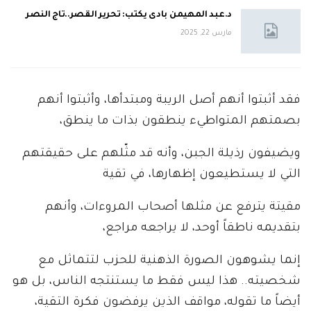
د.عبد المهيمن بادى يكتب: تحرير القصر..تاج النصر
مارس 22, 2025
فقد أثبتوا أنهم أصل الريبة ومبتدأها، وأثبتوا أنهم
بصمتهم المتواطيء ينطقون بذات ما ينطق،
ويضيفون رذيلة الجبن، وأنه قد مثّلهم على حقيقتهم
التي لا يستطيعون إظهارها، في تقية
مقيتة يترفع عن مثلها أصحاب المروءات، وأنهم
بتقديمه ناطقاً أوحد، لا يراجعه مراجع،
إنما يشوهون الصورة الذهنية للحزب لتتماثل مع
شخصيته.. هذا ليس فقط ما يستنتجه الناس، بل هو
أيضاً ما تقوله، مواقف الذين يرفضون فكرة التقية،