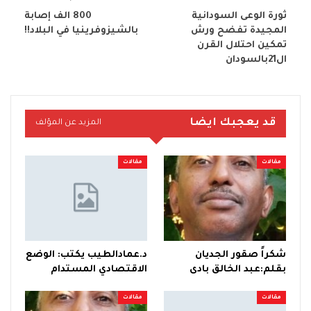
ثورة الوعى السودانية
800 الف إصابة
المجيدة تفضح ورش
بالشيزوفرينيا في البلاد!!
تمكين احتلال القرن
ال21بالسودان
قد يعجبك ايضا
المزيد عن المؤلف
مقالات
مقالات
شكراً صقور الجديان
د.عمادالطيب يكتب: الوضع
بقلم:عبد الخالق بادى
الاقتصادي المستدام
مقالات
مقالات