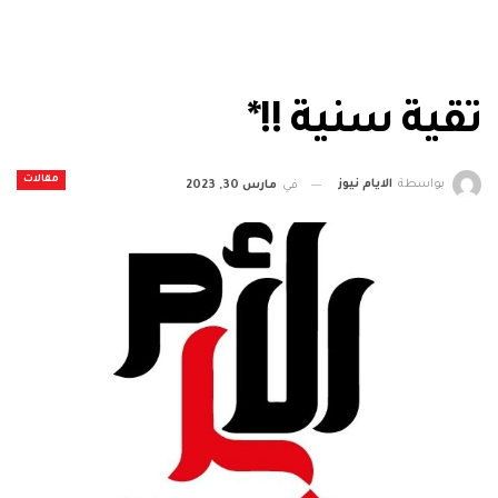
تقية سنية !!*
مقالات
بواسطة
الايام نيوز
في
مارس 30, 2023