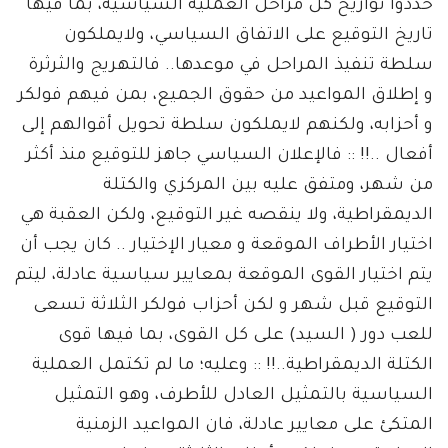
حددوا تواريخ كل مراحل العملية السياسية، بما فيها
تاريخ التوقيع على الاتفاق السياسي، ولايملكون
سلطة تنفيذ المراحل في موعدها.. فالتهريج والثرثرة
و إطلاق المواعيد من حقوق الجميع، بمن فيهم فولكر
و أحزابه، ولكنهم لايملكون سلطة تحويل أقوالهم إلى
أفعال ..!! :: فالإعلان السياسي جاهز للتوقيع منذ أكثر
من شهر، ومتفق عليه بين المركزي والكتلة
الديمقراطية، ولا ينقصه غير التوقيع، ولكن العقبة هي
اختيار الأطراف الموقعة و معيار الإختيار .. كان يجب أن
يتم اختيار القوى الموقعة بمعايير سياسية عادلة، ليتم
التوقيع قبل شهر و لكن أحزاب فولكر الثلاثة تسعى
للعب دور ( السيد) على كل القوى، بما فيها قوى
الكتلة الديمقراطية..!! :: وعليه؛ ما لم تكتمل العملية
السياسية بالتمثيل العادل للأطرف، وهو التمثيل
المتكئ على معايير عادلة، فان المواعيد الزمنية