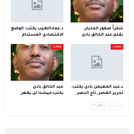
شكراً صقور الجديان
د.عمادالطيب يكتب: الوضع
بقلم:عبد الخالق بادى
الاقتصادي المستدام
مقالات
مقالات
د.عبد المهيمن بادى يكتب:
عبد الخالق بادى
تحرير القصر..تاج النصر
يكتب:جيشنا لن يقهر
السابق
التالي