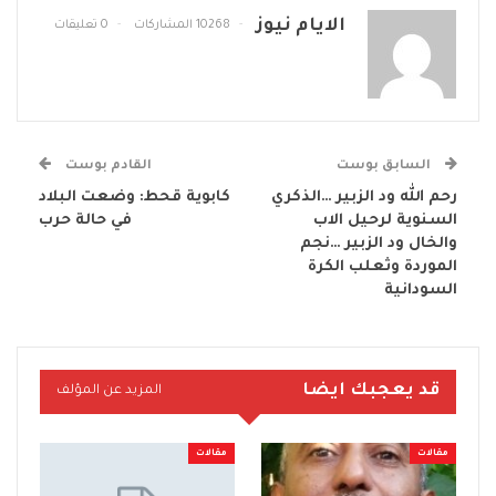
الايام نيوز
10268 المشاركات
0 تعليقات
السابق بوست
القادم بوست
رحم الله ود الزبير …الذكري
كابوية قحط: وضعت البلاد
السنوية لرحيل الاب
في حالة حرب
والخال ود الزبير …نجم
الموردة وثعلب الكرة
السودانية
قد يعجبك ايضا
المزيد عن المؤلف
مقالات
مقالات