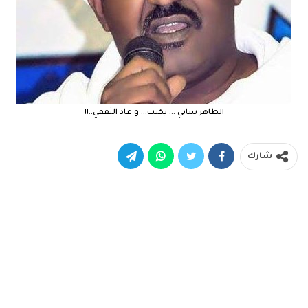
الطاهر ساتي … يكتب… و عاد الثقفي..!!
شارك