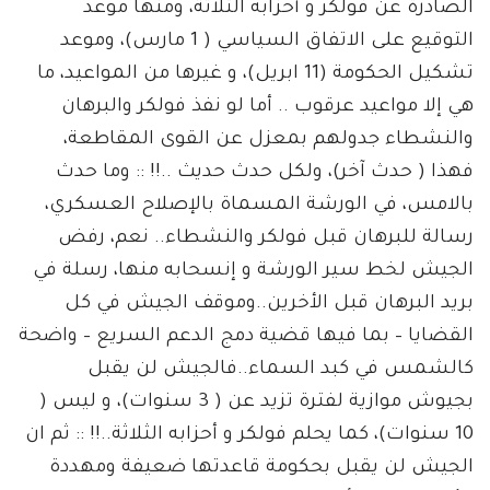
الصادرة عن فولكر و أحزابه الثلاثة، ومنها موعد
التوقيع على الاتفاق السياسي ( 1 مارس)، وموعد
تشكيل الحكومة (11 ابريل)، و غيرها من المواعيد، ما
هي إلا مواعيد عرقوب .. أما لو نفذ فولكر والبرهان
والنشطاء جدولهم بمعزل عن القوى المقاطعة،
فهذا ( حدث آخر)، ولكل حدث حديث ..!! :: وما حدث
بالامس، في الورشة المسماة بالإصلاح العسكري،
رسالة للبرهان قبل فولكر والنشطاء.. نعم، رفض
الجيش لخط سير الورشة و إنسحابه منها، رسلة في
بريد البرهان قبل الأخرين..وموقف الجيش في كل
القضايا – بما فيها قضية دمج الدعم السريع – واضحة
كالشمس في كبد السماء..فالجيش لن يقبل
بجيوش موازية لفترة تزيد عن ( 3 سنوات)، و ليس (
10 سنوات)، كما يحلم فولكر و أحزابه الثلاثة..!! :: ثم ان
الجيش لن يقبل بحكومة قاعدتها ضعيفة ومهددة