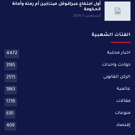
أول اجتماع عبر(قوقل ميت)بين أم رمته وأمانة
الحكومة
أغسطس 5, 2026
الفئات الشعبية
اخبار محلية
4472
حوادث واحداث
3185
الركن القانونى
2515
عالمية
1863
مقالات
1739
منوعات
630
إقتصاد
409