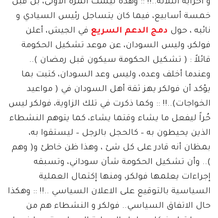
و أحزابه الثلاثة..!! :: وهذه ليست المرة الأولى، بل قبل
خمسة أسابيع، فيما كان يتساجل رئيس السيادي و
نائبه ، حول
دمج الدعم السريع
في الجيش، أعلن
فولكر، وليس السودان، عن موعد تشكيل الحكومة
قائلاً : ( تشكيل الحكومة سيكون قبل رمضان )..
وعندما أخلف وعده، وليس وعد السودان، كتبت بما
يؤكد أن فولكر يهز ثقة أهل السودان في ( مواعيد
الخواجات)..!! :: وكما ذكرت في تلك الزاوية، فولكر ليس
حُراً ليفعل ما يشاء وقتما يشاء، كما يتوهم النشطاء
الذين يحيطون به – كالحجل بالرجل – ليستقوا به،
بمظان أنه قادر على كل شئ ، وهذا ظن خاطئ و( وهم
).. وأن تشكيل الحكومة شأن سوداني، وتسبقه
إجراءات يعلمها فولكر، ومنها إكتمال العملية
السياسية بالتوقيع على الاعلان السياسي ..!! :: وهكذا
حال الاتفاق السياسي.. فولكر و النشطاء هم من