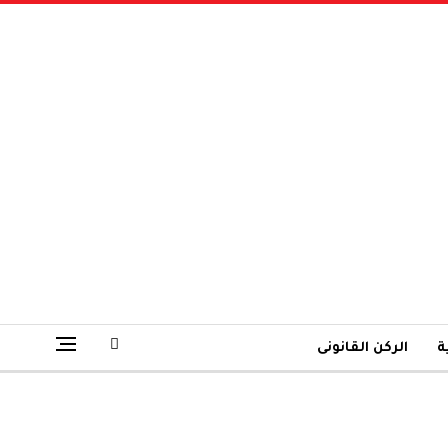
ة
الركن القانونى