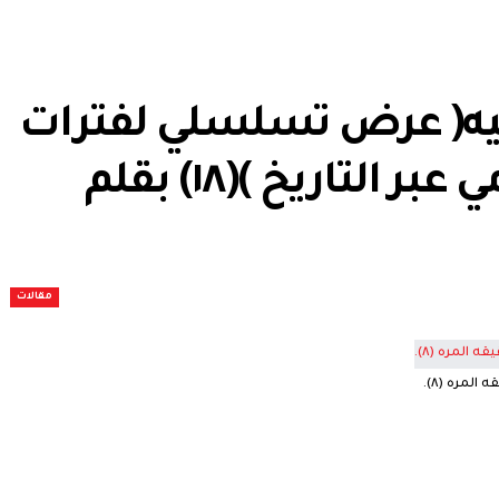
يه( عرض تسلسلي لفترات
الحكام فى العالم الإسلامي عبر التاريخ )(١٨) بقلم
مقالات
 المره (٨).