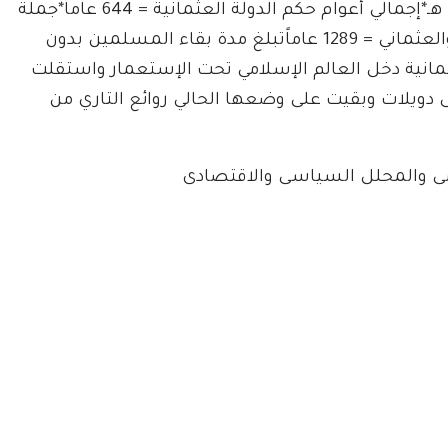
٣٧ / عبدالحميد الثاني آخر خلفاء الإسلام ” ١٣٤١ – ١٣٤٢ هـ*إجمالي أعوام حكم الدولة العثمانية = 644 عاماً*جملة
أعوام الخلافة الراشدة ، والحكم الأموي ، والعباسي والعثماني = 1289 عاماًتبلغ مدة بقاء المسلمين بدون
لدولة العثمانية دخل العالم الإسلامي تحت الإستعمار واستقلت
 دويلات وبقيت على وضعها الحالي روائع التاري من
امى والمحلل السياسى والاقتصادى