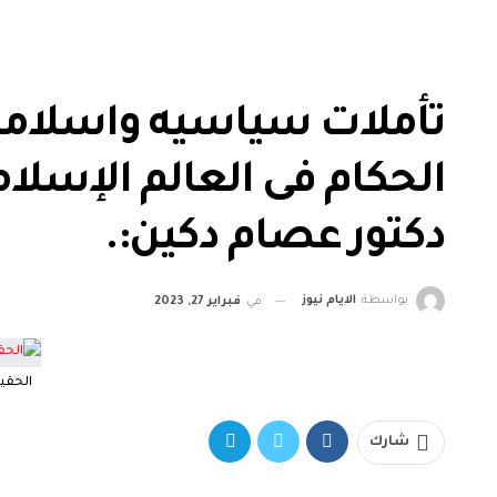
تأملات سياسيه واسلام
دكتور عصام دكين:.
بواسطة
الايام نيوز
في
فبراير 27, 2023
الحقيقه
شارك