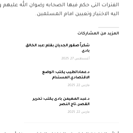
الفترات التى حكم فيها الصحابه رضوان الله عليهم وال
اليه الاختيار وتعيين امام المسلمين.
المزيد من المشاركات
شكراً صقور الجديان بقلم:عبد الخالق
بادى
أغسطس 27, 2025
د.عمادالطيب يكتب: الوضع
الاقتصادي المستدام
مارس 22, 2025
د.عبد المهيمن بادى يكتب: تحرير
القصر..تاج النصر
مارس 22, 2025