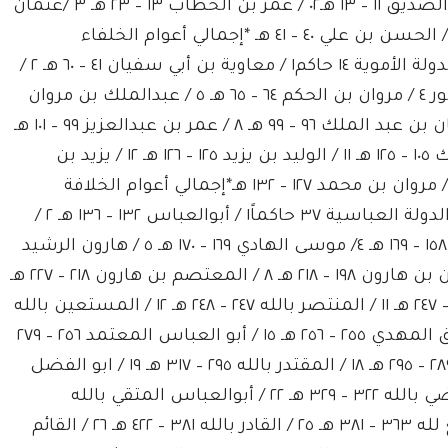
أولاً : الخلافة الراشدة والخلفاء الراشدون:.١ / أبو بكر الصديق ١١ – ١٣ هـ٠٢ / عمر بن الخطاب ١٣ – ٢٣ هـ ٣ /عثمان
بن عفان ٢٣ – ٣٥ هـ ٤ / علي بن أبي طالب ٣٥ – ٤٠ هـ ٥ / الحسن بن علي ٤٠ – ٤١ هـ *إجمالي أعوام الخلفاء
الراشدين = 30 عاماًثانياً : الأسرة الأموية وتأسيس الدولة الأموية ١٤ حاكم١ / معاوية بن أبي سفيان ٤١ – ٦٠ هـ ٢ /
يزيد بن معاوية ٦٠ – ٦٤ هـ ٣ / معاوية بن يزيد عدة شهور ٤ / مروان بن الحكم ٦٤ – ٦٥ هـ ٥ / عبدالملك بن مروان
٦٥ – ٨٦ هـ ٦ / الوليد بن عبدالملك ٨٦ – ٩٦ هـ ٧ / سليمان بن عبد الملك ٩٦ – ٩٩ هـ ٨ / عمر بن عبدالعزيز ٩٩ – ١٠١ هـ
٩ / يزيد بن عبدالملك ١٠١ – ١٠٥ هـ ١٠ /هشام بن عبدالملك ١٠٥ – ١٢٥ هـ ١١ / الوليد بن يزيد ١٢٥ – ١٢٦ هـ ١٢ / يزيد بن
الوليد عدة شهور ١٣ / إبراهيم بن الوليد ١٢٦ – ١٢٧ هـ ١٤ / مروان بن محمد ١٢٧ – ١٣٢ هـ*إجمالي أعوام الخلافة
الأموية = 91 عاما* ثالثاً : الأسرة العباسية وتأسيس الدولة العباسية ٣٧ حاكماً١ / أبوالعباس ١٣٢ – ١٣٦ هـ ٢ /
أبوجعفر المنصور ١٣٦ – ١٥٨ هـ ٣ / أبوعبدالله المهدي ١٥٨ – ١٦٩ هـ ٤/ موسى الهادي ١٦٩ – ١٧٠ هـ ٥ / هارون الرشيد
١٧٠ – ١٩٣ هـ ٦ / الأمين بن هارون ١٩٣ – ١٩٨ هـ ٧ / المأمون بن هارون ١٩٨ – ٢١٨ هـ ٨ / المعتصم بن هارون ٢١٨ – ٢٢٧ هـ
٩ / الواثق بالله ٢٢٧ – ٢٣٢ هـ ١٠ / المتوكل على الله ٢٣٢ – ٢٤٧ هـ ١١ / المنتصر بالله ٢٤٧ – ٢٤٨ هـ ١٢ / المستعين بالله
٢٤٨ – ٢٥٢ هـ ١٣ / المعتز بالله ٢٥٢ – ٢٥٥ هـ ١٤ / أبواسحاق المهدي ٢٥٥ – ٢٥٦ هـ ١٥ / أبو العباس المعتمد ٢٥٦ – ٢٧٩
هـ ١٦ / المعتضد بالله ٢٧٩ – ٢٨٩ هـ ١٧ / المكتفي بالله ٢٨٩ – ٢٩٥ هـ ١٨ / المقتدر بالله ٢٩٥ – ٣١٧ هـ ١٩ / ابو الفضل
٣١٧ – ٣٢٠ هـ ٢٠ / أبو منصور القاهر ٣٢٠ – ٣٢٢ هـ ٢١ / الراضي بالله ٣٢٢ – ٣٢٩ هـ ٢٢ / أبوالعباس المتقي بالله
٣٢٩-٣٣٣ هـ٢٣ / المطيع لله ٣٣٤ – ٣٦٣ هـ ٢٤ / الطائع لله ٣٦٣ – ٣٨١ هـ ٢٥ / القادر بالله ٣٨١ – ٤٢٢ هـ ٢٦ / القائم