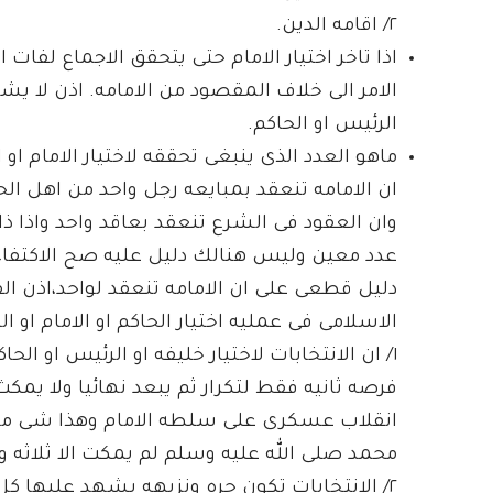
٢/ اقامه الدين.
اذا تاخر اختيار الامام حتى يتحقق الاجماع لفات
الامر الى خلاف المقصود من الامامه. اذن لا يشت
الرئيس او الحاكم.
ماهو العدد الذى ينبغى تحققه لاختيار الامام او 
ان الامامه تنعقد بمبايعه رجل واحد من اهل ال
وان العقود فى الشرع تنعقد بعاقد واحد واذا ذ
عدد معين وليس هنالك دليل عليه صح الاكتفاء 
دليل قطعى على ان الامامه تنعقد لواحد،اذن 
الاسلامى فى عمليه اختيار الحاكم او الامام او ا
١/ ان الانتخابات لاختيار خليفه او الرئيس او ال
فرصه ثانيه فقط لتكرار ثم يبعد نهائيا ولا يم
انقلاب عسكرى على سلطه الامام وهذا شى مخجل
محمد صلى الله عليه وسلم لم يمكت الا ثلاثه 
٢/ الانتخابات تكون حره ونزيهه يشهد عليها 