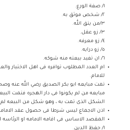
١/ صفة الورع.
٢/ شخص موثق به.
٣/من يتق الله.
٣/ زو عقل.
٤/ زو معرفه.
٥/ زو درايه.
٦/ ان تفيد بيعته منه شوكه.
ام العدد المطلوب توافره فى اهل الاختيار والع
للامام.
تمت مبايعه ابو بكر الصديق رضي الله عنه وصحت
مبايعه من لم يكونوا فى دار الهجره فتمت البي
الشكل الذى تمت به ، وهو شكل من البيعه لم ي
اذن الاجماع ليس شرطا فى حصول عقد الامامه
المقصد الاساس فى اقامه الامامه او الرئاسه او
١/ حفظ االدين.