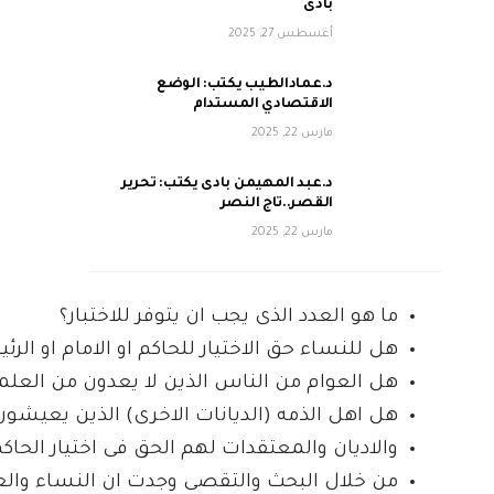
بادى
أغسطس 27, 2025
د.عمادالطيب يكتب: الوضع
الاقتصادي المستدام
مارس 22, 2025
د.عبد المهيمن بادى يكتب: تحرير
القصر..تاج النصر
مارس 22, 2025
ما هو العدد الذى يجب ان يتوفر للاختبار؟
هل للنساء حق الاختيار للحاكم او الامام او ا
هل العوام من الناس الذين لا يعدون من العلماء 
هل اهل الذمه (الديانات الاخرى) الذين يعيشون 
والاديان والمعتقدات لهم الحق فى اختيار الحاكم 
من خلال البحث والتقصى وجدت ان النساء والع