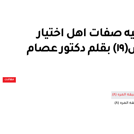
ه صفات اهل اختيار
الحاكم او الامام او الرئيس(١٩) بقلم دكتور عصام
مقالات
 المره (٨).