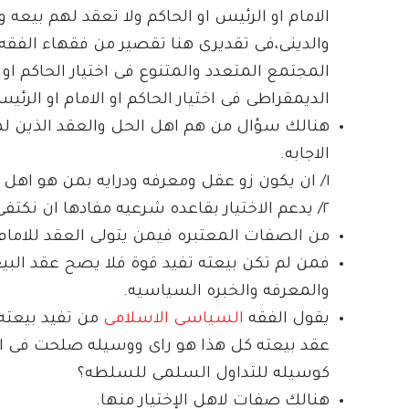
الامام او الرئيس او الحاكم ولا تعقد لهم بيعه 
والدينى،فى تقديرى هنا تقصير من فقهاء الفق
المجتمع المتعدد والمتنوع فى اختيار الحاكم او
الديمقراطى فى اختيار الحاكم او الامام او الر
هنالك سؤال من هم اهل الحل والعقد الذين لهم ح
الاجابه.
١/ ان يكون زو عقل ومعرفه ودرايه بمن هو اهل للامامه. لكن السؤال كيف يقاس ذلك.
٢/ يدعم الاختيار بقاعده شرعيه مفادها ان نكتفى فى كل مقام بما يليق به من العلم.
من الصفات المعتبره فيمن يتولى العقد للامام 
فمن لم تكن بيعته تفيد قوة فلا يصح عقد البيعه
والمعرفه والخبره السياسيه.
يقول الفقه
السياسى الاسلامى
من تفيد بيعته 
عقد بيعته كل هذا هو راى ووسيله صلحت فى ا
كوسيله للتداول السلمى للسلطه؟
هنالك صفات لاهل الإختيار منها.