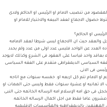
 المقصود من تنصيب الامام او الرئيس او الحاكم ولادى
رط حصول الاجماع لعقد البيعه والاختيار للامام او
الرئيس او الحاكم؟
حل والعقد حيث ان االاجماع ليس شرطا لعقد الامامه
اده العدد عن الواحد فليس عدد اولى من عدد ولم يحدد
بعاقد واحد قياسا على العقود فى الشرع وكذلك لايوجد
الفقه السياسى الديمقراطى متقدم على الفقه السياسى
لرئيس فى الاتى.
حاكم او الامام تتم كل اربعه او. خمسه سنوات مع اتاحه
كث الا ثمانيه او عشرة سنوات فقط وليس حتى الممات او
 فى حق امه الإسلام امه الرساله الخاتمه حتى النبى
وعشرون عاما فقط من اجل اكمال الرساله الخاتمه.
كل المهتمين بالديمقراطيه والمؤسسات الاقليميه