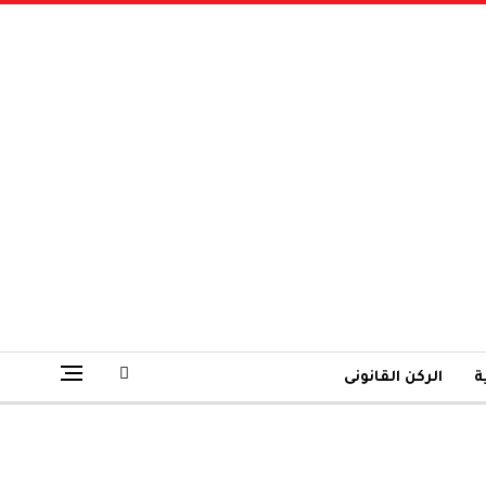
ة
الركن القانونى