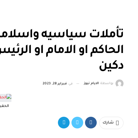
تأملات سياسيه واسلامي
دكين
بواسطة
الايام نيوز
في
فبراير 28, 2023
الحقيقه
شارك