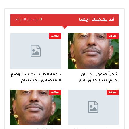
قد يعجبك ايضا
المزيد عن المؤلف
مقالات
مقالات
شكراً صقور الجديان
د.عمادالطيب يكتب: الوضع
بقلم:عبد الخالق بادى
الاقتصادي المستدام
مقالات
مقالات