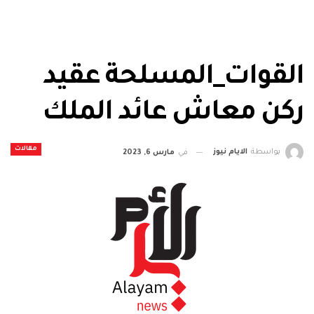
القوات_المسلحة عقيد
ركن معاش عائد الملك
مقالات
بواسطة
الايام نيوز
في
مارس 6, 2023