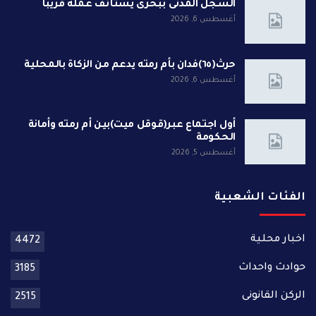
السجل المدنى ببحرى يستأنف عمله قريبا
أغسطس 6, 2026
حرث(٦٥)فدان بأم رمته يدعم من الزكاة بالمحلية
أغسطس 6, 2026
أول اجتماع عبر(قوقل ميت)بين أم رمته وأمانة
الحكومة
أغسطس 5, 2026
الفئات الشعبية
اخبار محلية
4472
حوادث واحداث
3185
الركن القانونى
2515