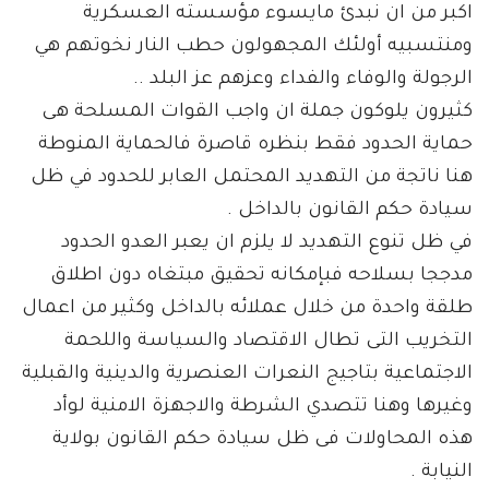
اكبر من ان نبدئ مايسوء مؤسسته العسكرية
ومنتسبيه أولئك المجهولون حطب النار نخوتهم هي
الرجولة والوفاء والفداء وعزهم عز البلد ..
كثيرون يلوكون جملة ان واجب القوات المسلحة هى
حماية الحدود فقط بنظره قاصرة فالحماية المنوطة
هنا ناتجة من التهديد المحتمل العابر للحدود في ظل
سيادة حكم القانون بالداخل .
في ظل تنوع التهديد لا يلزم ان يعبر العدو الحدود
مدججا بسلاحه فبإمكانه تحقيق مبتغاه دون اطلاق
طلقة واحدة من خلال عملائه بالداخل وكثير من اعمال
التخريب التى تطال الاقتصاد والسياسة واللحمة
الاجتماعية بتاجيج النعرات العنصرية والدينية والقبلية
وغيرها وهنا تتصدي الشرطة والاجهزة الامنية لوأد
هذه المحاولات فى ظل سيادة حكم القانون بولاية
النيابة .