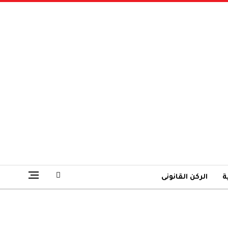
ة
الركن القانونى