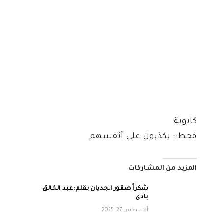
كابوية
قحط : يكذبون علي أنفسهم
المزيد من المشاركات
شكراً صقور الجديان بقلم:عبد الخالق
بادى
أغسطس 27, 2025