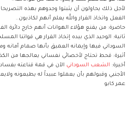
لأجل ذلك يحاولون أن يثبتوا وجدوهم بهذه التصريحا
الفعل واتخاذ القرار والله يعلم أنهم لكاذبون..
حاضرة: من يقنع هؤلاء الهوانات أنهم خارج دائرة الفعل 
ثانية: الوحيد الذي بيده إتخاذ القرار هي قواتنا ال
السوداني فيها وإيمانه العميق بأنها صمام أمانه وم
أثيرة: قحط تحتاج لأخصائي نفساني يعالجها من الكذ
أخيرة:
الشعب السوداني
الآن في قمة قناعته بفساد
الأجنبي وقبولهم بأن يعملوا عبيداً له يطيعونه ولايع
عمر كابو