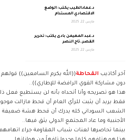
د.عمادالطيب يكتب: الوضع
الاقتصادي المستدام
مارس 22, 2025
د.عبد المهيمن بادى يكتب: تحرير
القصر..تاج النصر
مارس 22, 2025
آخر أكاذيب
القحاطة
((الله يكرم السامعين)) قوله
دون مشاركة القوي الرافضة للإطاري))..
هذا هو تصريحه وأنا أتحداه بأنه لن يستطيع فعل ذل
فقط يريد أن يثبت للرأي العام أن قحط مازالت موجودة
الشعب السوداني كله يدرك أن قحط هشة ضعيفة ل
الأجنبية وما عاد المجتمع الدولي يثق فيها..
بينما تحاصرها لعنات شباب المقاومة جراء اتهامهم ل
هذا هو هتافهم كلما وجدوا تافهاً من هواناتها..