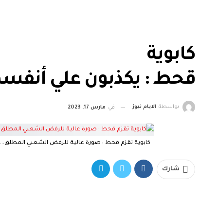
كابوية
قحط : يكذبون علي أنفس
بواسطة
الايام نيوز
في
مارس 17, 2023
كابوية تقزم قحط : صورة عالية للرفض الشعبي المطلق… شك
شارك