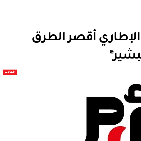
إطاري أقصر الطرق
لبشير*
مقالات