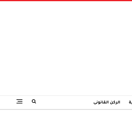
ة
الركن القانونى