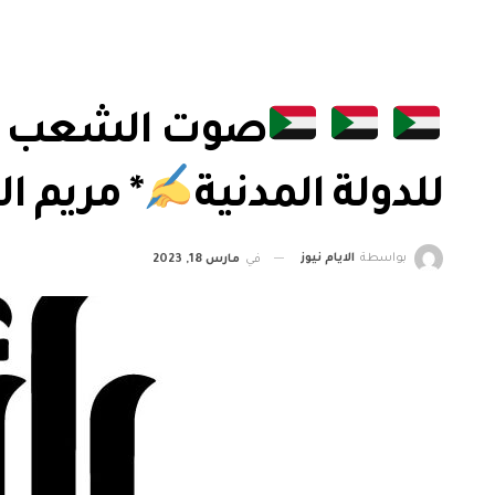
صوت الشعب ال
للدولة المدنية
* مريم ا
بواسطة
الايام نيوز
في
مارس 18, 2023