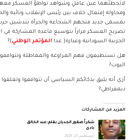
لاتخطئهما عين عاقلٍ وشواهد تواطؤ العسكر معهم
ومحاولة إفتعال خلاف بين رئيس الإنقلاب ونائبه وا
بمسمى جديد منحهم الشجاعة والجرأة بتدشين حزب 
تصريح العسكر مراراً بتوسيع قاعدة المشاركة في 
الحزبية السودانية وعبارة( عدا
المؤتمر الوطني
)?
هل تستطيعون فهم المراوغة والمماطلة وتتوافقو
البوت?
أرى أنه يليق بذكائكم السياسي أن تتوافقوا وتغلقوا 
ديمقراطي?
المزيد من المشاركات
شكراً صقور الجديان بقلم:عبد الخالق
بادى
أغسطس 27, 2025