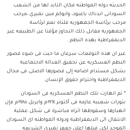
الحديثه دوله المواطنه فكان التايد لها من الشعب
السودانى ايدناك ياعبود، وابوكم مين نميري ،مرحب
مرحب برئاسة الجمهوريه قلناه نعم لرئاسة
الجمهورية مقابل ذلك التجاوز مؤقتا عن الطبيعه غير
الديمقراطية بهذه النظم .
غير ان هذه التوقعات سرعان ما خبت فى ضوء قصور
النظم العسكريه عن تحقيق العدالة الاجتماعية
بشكل مستدام اضافه إلى قصورها الاصلى فى مجال
الديمقراطية واحترام حقوق الإنسان.
* ثم انهارت تلك النظم العسكريه فى السودان
بثورات شعبيه عارمه فى أكتوبر ١٩٦٤م وابريل ١٩٨٥م فإن
انهيارها وسقوطها اثراه مباشرة فى شكل عملية
الانتقال الى الديمقراطية ودوله المواطنه اى السودان
الموحد لكن قبلها اعلن جعفر نميرى الشريعه