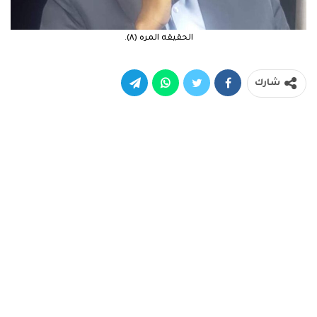
الحقيقه المره (٨).
شارك