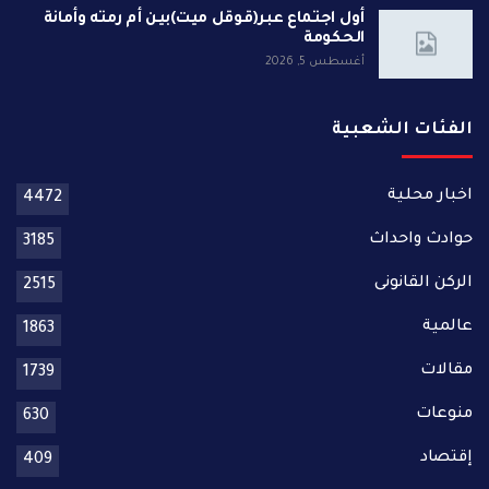
أول اجتماع عبر(قوقل ميت)بين أم رمته وأمانة
الحكومة
أغسطس 5, 2026
الفئات الشعبية
اخبار محلية
4472
حوادث واحداث
3185
الركن القانونى
2515
عالمية
1863
مقالات
1739
منوعات
630
إقتصاد
409