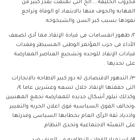
مجزوب الخليفه……الخ التى تمتعت بقدر كبير من
المهابه والخوف منها بالابتعاد او الوفاة وتراجع
نفوذها بسبب كبر السن والشيخوخه.
٢/ ظهور انقسامات فى قيادة الإنقاذ مما أدى لضعف
الأداء فى حزب المؤتمر الوطنى المسيطر وفقدات
قيادات الإنقاذ للوحده وتشجيع العناصر المعارضة
على تحديها .
٣/ التدهور الاقتصادى له دور كبير الاطاحه بالانجازات
التى حققتها الإنقاذ خلال تسعه وعشرين عاما ٤/
وكذلك تبلور أشكال جديده للمعارضه تجمع المهنيين
،وتحالف القوى السياسيه قوى اعلان الحريه والتغيير
واذدياد ثقة الرأى العام بخطابها السياسى وقدرتها
على التعبئه الاجتماعية وتحدى النظام.