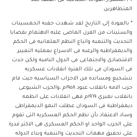
4/ استمرار القوات النظاميه فى العنف ضد
المتظاهرين.
* بالعودة إلى التاريخ لقد شهدت حقبه الخمسينات
والستينات من القرن الماضى غلبه الاهتمام بقضايا
التحديث والتنميه واتباع النظم العلمانيه فى الحكم
والديمقراطيه والرغبه فى الاسراع بعمليه التغيير
الاقتصادى والاجتماعى فى الدول الناميه ولكن حدث
فى السودان فى تلك الفترة انقلابات عسكريه
بتشجيع ومسانده من الاحزاب السياسيه حيث قام
حزب الامه بانقلاب عبود ١٩٥٨م ،والحزب الشيوعى
بانقلاب نميري ١٩٦٩م فهى انقلابات على انظمه
ديمقراطية فى السودان عطلت النمو الديمقراطى
وساد الاعتقاد بأن نظم الحكم العسكريه التى تقوم
على الحزب الواحد او الحكم العسكرى هى الاكثر قدرة
على تحقيق مهمات التحديث والتنمية وبناء الدوله