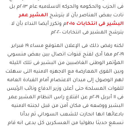
فى الحزب والحكومه والحركه الاسلاميه عام ٢٠١٣م بل
نادت بعض العناصر بأن لا يترشح
المشير عمر
البشير فى انتخابات ٢٠١٥
م وتكرر أيضا النداء بأن لا
يترشح المشير فى انتخابات ٢٠٢٠م
لكنه رفض ذلك فى الإعلان المتوقع مساء ١٩ فبراير
٢٠١٩م مما أدى لفتح قنوات اتصال بين بعض منسوبي
المؤتمر الوطنى الغاضبين من البشير فى تلك الليله
وبين القوى المعارضة مع الاجهزه الامنيه التى سهلت
لهم الوصول إلى ميدان الاعتصام أمام القيادة العامه
للقوات المسلحة حتى أعلن وزير الدفاع ونائب الرئيس
فى ١١ أبريل ٢٠١٩م عن اقتلاع راس النظام المشير عمر
البشير ووضعه فى مكان آمن من قبل لجنته الامنيه
بادعائها انها انحازت للشعب السوداني ثم بدأنا
نسمع حديثا بطوليا من العسكرين كل يدعى انه قام