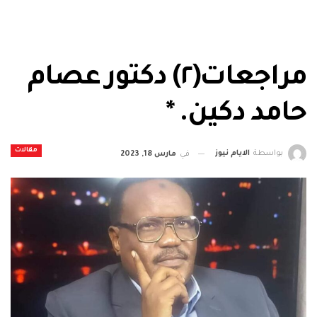
مراجعات(٢) دكتور عصام
حامد دكين. *
مقالات
بواسطة
الايام نيوز
في
مارس 18, 2023