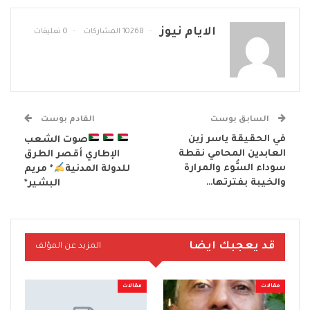
الايام نيوز
10268 المشاركات
0 تعليقات
السابق بوست
القادم بوست
في الحقيقة ياسر زين
صوت الشعب
العابدين المحامي نقطة
الإطاري أقصر الطرق
سوداء السُّوء والمرارة
للدولة المدنية
* مريم
والخيبة بفترتها…
البشير*
قد يعجبك ايضا
المزيد عن المؤلف
مقالات
مقالات