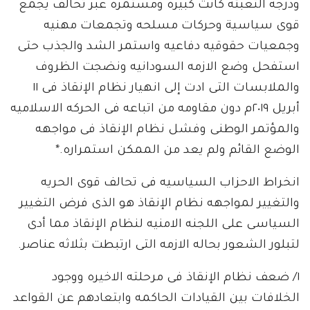
ودرجه التعبئه كانت كبيره ومستمره عبر تحالف يجمع
قوى سياسية وحركات مسلحه وتجمعات مهنيه
وجمعيات حقوقيه دفاعيه واستمر الشد والجذب حتى
استفحل وضع الازمه السودانيه ونضجت الظروف
والملابسات التى ادت إلى انهيار نظام الإنقاذ فى ١١
أبريل ٢٠١٩م دون مقاومه من اتباعه فى الحركه الاسلاميه
والمؤتمر الوطنى وفشل نظام الإنقاذ فى مواجهه
الوضع القائم ولم يعد من الممكن استمراره.*
انخراط الاحزاب السياسيه فى تحالف قوى الحريه
والتغيير لمواجهه نظام الإنقاذ هو الذى فرض التغيير
السياسى على اللجنه الامنيه لنظام الإنقاذ مما أدى
لتبلور الشعور بحاله الازمه التى ارتبطت بثلاثه عناصر.
١/ ضعف نظام الإنقاذ فى مرحلته الاخيره ووجود
الخلافات بين القيادات الحاكمه وابتعادهم عن القواعد