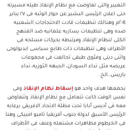
التغيير والتى تفاوضت مع نظام الإنقاذ طيله مسيرته
حتى اعلان الرئيس البشير عن حوار الوثبه فى ٢٧ يناير
٢٠١٤م وهنالك تنظيمات قادت الاحتجاجات الشعبيه
ضده وهى تنظيمات يساريه علمانيه ضد المنهج
الكلى لنظام الإنقاذ ومرتبطه بحركات مسلحه فى
الأطراف وهى تنظيمات ذات طابع سياسى ايديولوجى
واثنى دينى وفئوى طبقى تحالفت فى مجموعات
عريضه مثل نداء السودان، الجبهه الثوريه، نداء
باريس…الخ.
يجمعها هدف واحد هو
إسقاط نظام الإنقاذ
وفى
نفس الوقت كانت تتعامل مع نظام الإنقاذ وتتفاوض
معه فى أديس أبابا تحت مظلة الاتحاد الافريقي برعايه
الرئيس الأسبق لدولة جنوب أفريقيا ثامبو امبيكى وهنا
فى الخرطوم مظاهرات مشتعله وعنف فى الأطراف