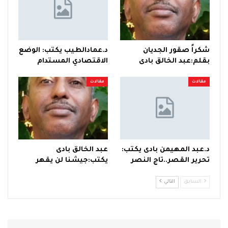
شكراً صقور الجديان
د.عمادالطيب يكتب: الوضع
بقلم:عبد الخالق بادى
الاقتصادي المستدام
مقالات
مقالات
د.عبد المهيمن بادى يكتب:
عبد الخالق بادى
تحرير القصر..تاج النصر
يكتب:جيشنا لن يقهر
السابق
التالي