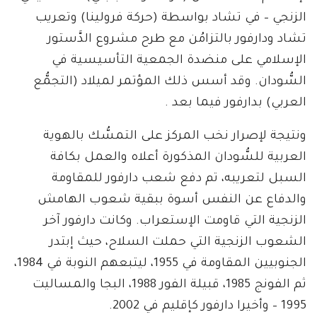
الزنجي – في تشاد بواسطة (حركة فرولينا) وتعريب
تشاد ودارفور بالتزامُن مع طرح مشروع الدَّستور
الإسلامي على منضدة الجمعية التأسيسية في
السُّودان. وقد أسس ذلك المؤتمر لميلاد (التجمُّع
العربي) بدارفور فيما بعد .
ونتيجة لإصرار نخب المركز على التمسُّك بالهوية
العربية للسُّودان المذكورة أعلاه والعمل بكافة
السبل لتعريبه، تم دفع شعب دارفور للمقاومة
والدفاع عن النفس أسوة ببقية شعوب الهامش
الزنجية التي قاومت الإستعراب. وكانت دارفور آخر
الشعوب الزنجية التي حملت السلاح، حيث إبتدر
الجنوبيين المقاومة في 1955، ليتبعهم النوبة في 1984،
ثم الفونج 1985، قبيلة الفور 1988، البجا والمساليت
1995 – وأخيرا دارفور كإقليم في 2002.