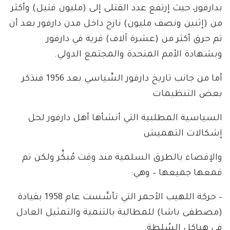
بدارفور، حيث إرتفع عدد القتلى إلى (مليون قتيل) وأكثر
من (إثنين ونصف مليون) نازح داخل مدن دارفور بعد أن
تم حرق أكثر من (عشرة آلاف) قرية في دارفور
وبشهادة الأمم المتحدة والمجتمع الدولي.
أما من جانب تاريخ دارفور السِّياسي بعد 1956 فنذكر
بعض التنظيمات
السياسية المطلبية التي أنشأها أهل دارفور لحل
إشكالات التهميش
والإقصاء بالطرق السلمية منذ وقت مُبكِّر ولكن تم
قمعها جميعها – وهي:
– حركة اللهيب الأحمر التي تأسَّست عام 1958 بقيادة
(مصطفى باشا) للمطالبة بالتنمية والتمثيل العادل
في هياكل السُلطة.