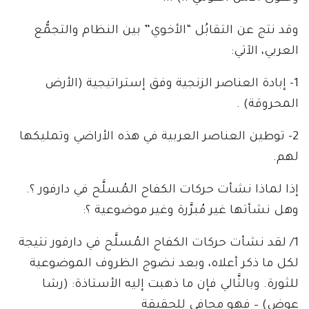
وقد نتج عن التقابُل “الأخوي” بين النظام والتجمُّع
العربي، الآتي:
1- إبادة العناصر الزنجية وفق إستراتيجية (الأرض
المحروقة) .
2- توطين العناصر العربية في هذه الأراضي وتمليكها
لهم.
إذا لماذا نشأت حركات الكفاح المُسلَّح في دارفور ؟.
وهل نشأتها غير مُبرَّرة وغير موضوعية ؟:
1/ لقد نشأت حركات الكفاح المُسلَّح في دارفور نتيجة
لكل ما ذكر أعلاه، وبعد نضوج الظروف الموضوعية
للثورة. وبالتَّالي فإن ما ذهبت إليه الأستاذة: (رشا
عوض) – فهو مجافي للحقيقة