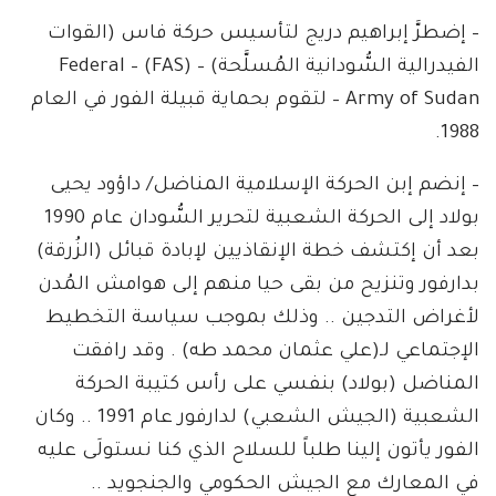
– إضطرَّ إبراهيم دريج لتأسيس حركة فاس (القوات
الفيدرالية السُّودانية المُسلَّحة) – (FAS) – Federal
Army of Sudan – لتقوم بحماية قبيلة الفور في العام
1988.
– إنضم إبن الحركة الإسلامية المناضل/ داؤود يحيى
بولاد إلى الحركة الشعبية لتحرير السُّودان عام 1990
بعد أن إكتشف خطة الإنقاذيين لإبادة قبائل (الزُرقة)
بدارفور وتنزيح من بقى حيا منهم إلى هوامش المُدن
لأغراض التدجين .. وذلك بموجب سياسة التخطيط
الإجتماعي لـ(علي عثمان محمد طه) . وقد رافقت
المناضل (بولاد) بنفسي على رأس كتيبة الحركة
الشعبية (الجيش الشعبي) لدارفور عام 1991 .. وكان
الفور يأتون إلينا طلباً للسلاح الذي كنا نستولَى عليه
في المعارك مع الجيش الحكومي والجنجويد ..