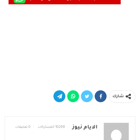
شارك
الايام نيوز
10268 المشاركات
0 تعليقات