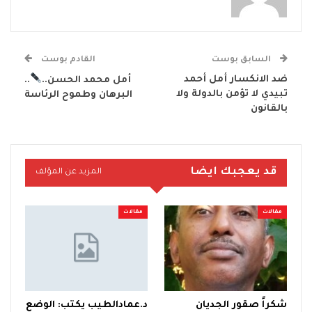
السابق بوست
القادم بوست
ضد الانكسار أمل أحمد
أمل محمد الحسن..
..
تبيدي لا تؤمن بالدولة ولا
البرهان وطموح الرئاسة
بالقانون
قد يعجبك ايضا
المزيد عن المؤلف
مقالات
مقالات
شكراً صقور الجديان
د.عمادالطيب يكتب: الوضع