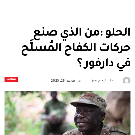
الحلو :من الذي صنع
حركات الكفاح المُسلَّح
في دارفور ؟
مقالات
بواسطة
الايام نيوز
في
مارس 26, 2023