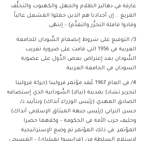
غارقة في دهاليز الظلام والجهل والكهنوت والتخلُّف
المريع .. إن أجدادنا هم الذين حملوا المشعل عالياً
وقادوا قافلة التحرُّر والتقدُّم) – إنتهَى.
3/ التوقيع على شروط إنضمام السُّودان للجامعة
العربية في 1956 التي قامت على ضرورة تعريب
السُّودان بعد إعتراض بعض الدُّول على عضوية
السودان في الجامعة العربية.
4/ في العام 1967 عُقد مؤتمر فرولينا (حركة فرولينا
لتحرير تشاد) بمدينة (نيالا) السُّودانية الذي إستضافه
الصادق المهدي (رئيس الوزراء آنذاك) وبتأييد د/
حسن الترابي (رئيس جبهة الميثاق الإسلامي آنذاك)
وحليف حزب الأمة في الحكومة – وكلاهما حضرا
المؤتمر. في ذلك المؤتمر تم وضع الإستراتيجية
لإستلام السلطة من (فرانسوا تمبلباي) – المسيحي