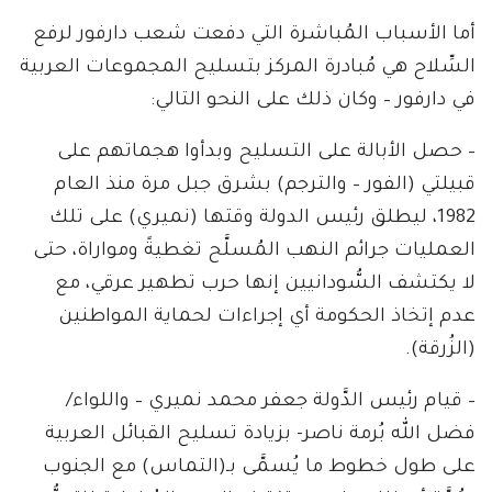
أما الأسباب المُباشرة التي دفعت شعب دارفور لرفع
السِّلاح هي مُبادرة المركز بتسليح المجموعات العربية
في دارفور – وكان ذلك على النحو التالي:
– حصل الأبالة على التسليح وبدأوا هجماتهم على
قبيلتي (الفور – والترجم) بشرق جبل مرة منذ العام
1982، ليطلق رئيس الدولة وقتها (نميري) على تلك
العمليات جرائم النهب المُسلَّح تغطيةً ومواراة، حتى
لا يكتشف السُّودانيين إنها حرب تطهير عرقي، مع
عدم إتخاذ الحكومة أي إجراءات لحماية المواطنين
(الزُرقة).
– قيام رئيس الدَّولة جعفر محمد نميري – واللواء/
فضل الله بُرمة ناصر- بزيادة تسليح القبائل العربية
على طول خطوط ما يُسمَّى بـ(التماس) مع الجنوب