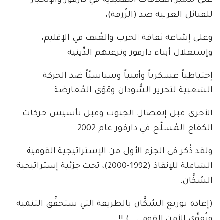
على تدمير العلاقات التقليدية في دارفور والإنحياز
للقبائل العربية ضد (الزُرقة)،
وعلى إشاعة ثقافة الحرب والعُنف في الإقليم،
وإستغلال أبناء دارفور ونزعتهم الدِّينية
إحتياطياً عسكرياً وأمنياً وسياسيّاً ضد الحركة
الشعبية لتحرير السُّودان وقوَى المُعارضة
الأخرى قبل إنفصال الجنوب وقبل تأسيس حركات
الكفاح المُسلَّح في دارفور عام 2002.
ولقد ذُكر في الجزء الأول من الإستراتيجية القومية
الشاملة للإنقاذ (1992-2000)، تحت جزئية إستراتيجية
السُكَّان:
(إعادة توزيع السُكَّان بالطريقة التي ستحقِّق التنمية
وتُقوِّى الأمن القومي ..) !!.