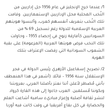
1/ عندما خرج الإنجليز في عام 1956 حل إداريين من
النُخب المحلية محل الإداريين الإستعماريين. وقامت
تلك النُخب بتعريف أنفسهم كعرب، وألبسوا هويتهم
العربية الإسلامية للدولة رغم تسجيل 69 % من
السودانيين كأفارقة زنوج في إحصاء 1955 – وحاولت
تلك النخب فرض هويتها العربية (المزعومة) على بقية
الشعوب السودانية التي رفضت الإعتراف بتلك
الهوية.
2/ تصريح إسماعيل الأزهري رئيس الدولة في فجر
الإستقلال سنة 1956 – قائلا: (أشعر في هذا المنعطف
بأنني مُضطر لأعلن أننا نعتز بأصلنا العربي، بعروبتنا
وبكوننا مُسلمين. العرب جاءوا إلى هذه القارة كرواد
لنشر ثقافة أصلية وإعزاز مباديء سامية أشاعت العلم
والحضارة في كل بقاع أفريقيا في وقت كانت فيه أوربا