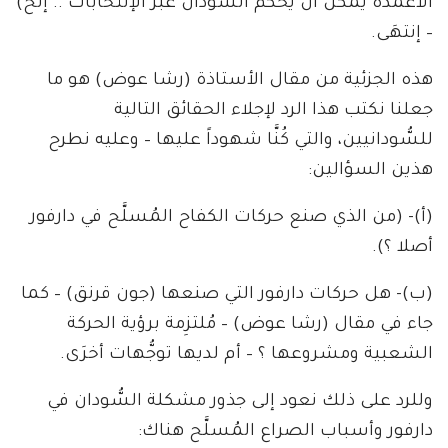
الأعمدة يمكن أن يحكم السُّودان عبر الإنتخابات .. إلخ)
– إنتهَى.
هذه الجزئية من مقال الأستاذة (رشا عوض) هو ما
جعلنا نكتب هذا الرد لإجلاء الحقائق التالية
للسُّودانيين، والتي كُنَّا شهوداً عليها – وعليه نطرح
هذين السؤالين:
(أ)- (من الذي صنع حركات الكفاح المُسلَّح في دارفور
أصلا ؟).
(ب)- هل حركات دارفور التي صنعها (جون قرنق) – كما
جاء في مقال (رشا عوض) – مُلتزِمة برؤية الحركة
الشعبية ومشروعها ؟ – أم لديها توجُّهات أخرَى.
وللرد على ذلك نعود إلى جذور مشكلة السُّودان في
دارفور وأسباب الصراع المُسلَّح هناك: