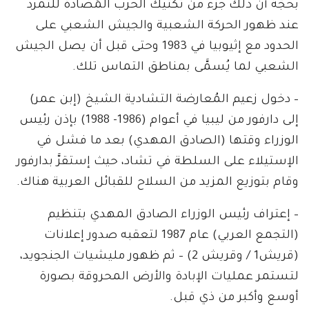
بحُجَّة أن ذلك جزء من تكتيك الحرب المُضادة للتمرُّد
عند ظهور الحركة الشعبية والجيش الشعبي على
الحدود مع إثيوبيا في 1983 وحتى قبل أن يصل الجيش
الشعبي لما يُسمَّى بمناطق التماس تلك.
– دخول زعيم المُعارضة التشادية الشيخ (إبن عمر)
إلى دارفور من ليبيا في أعوام (1986- 1988) بإذن رئيس
الوزراء وقتها (الصادق المهدي) بعد ما فشل في
الإستيلاء على السلطة في تشاد، حيث إستقرَّ بدارفور
وقام بتوزيع المزيد من السلاح للقبائل العربية هناك.
– إعتراف رئيس الوزراء الصادق المهدي بتنظيم
(التجمع العربي) عام 1987 لتعقبه صدور إعلانات
(قريش1 / وقريش 2) – ثم ظهور مليشيات الجنجويد،
لتستمر عمليات الإبادة والأرض المحروقة بصورة
أوسع وأكبر من ذي قبل.