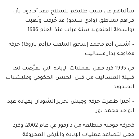
سألناهم عن سبب طلبهم للسلاح فقد أفادونا بأن
قراهم بمناطق (وادي سندو) قد حُرقت ونُهبت
بواسطة الجنجويد ستة مرات منذ العام 1986.
– أسَّس آدم محمد إسحق الملقب بـ(آدم بازوكا) حركة
مقاومة بدار مساليت
في 1995 كرد فعل لعمليات الإبادة التي تعرَّضت لها
قبيلة المساليت من قبل الجيش الحكومي ومليشيات
الجنجويد.
– أخيرا ظهرت حركة وجيش تحرير السُّودان بقيادة عبد
الواحد محمد نور
كحركة قومية منطلقة من دارفور في عام 2002، وكرد
فعل لتصاعد عمليات الإبادة والأرض المحروقة