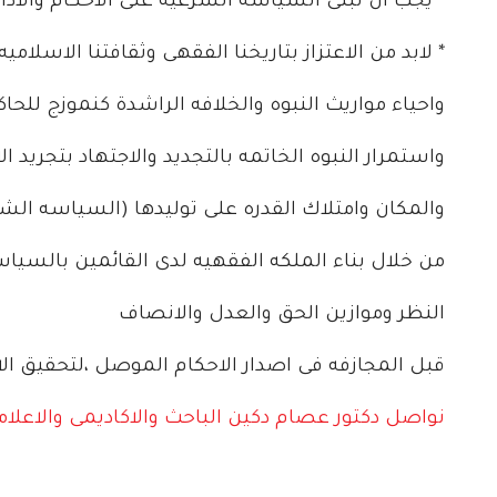
* يجب ان تبنى السياسه الشرعيه على الاحكام والاداب
* لابد من الاعتزاز بتاريخنا الفقهى وثقافتنا الاسلام
واحياء مواريث النبوه والخلافه الراشدة كنموزج للحا
واستمرار النبوه الخاتمه بالتجديد والاجتهاد بتجريد 
والمكان وامتلاك القدره على توليدها (السياسه الش
من خلال بناء الملكه الفقهيه لدى القائمين بالسياس
النظر وموازين الحق والعدل والانصاف
قبل المجازفه فى اصدار الاحكام الموصل ،لتحقيق ا
نواصل دكتور عصام دكين الباحث والاكاديمى والاعل