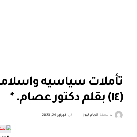
تأملات سياسيه واسلامي
(١٤) بقلم دكتور عصام. *
بواسطة
الايام نيوز
في
فبراير 24, 2023