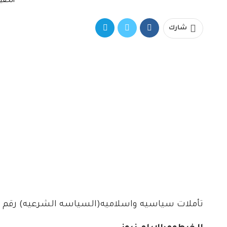
الحقيقه
شارك
تأملات سياسيه واسلاميه(السياسه الشرعيه) رقم (١٤) بقلم دكتور عصام. 