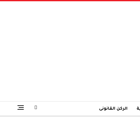
ة
الركن القانونى