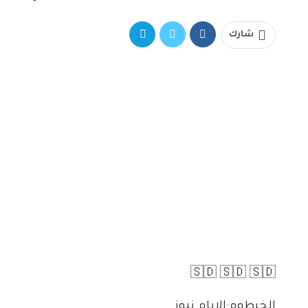
شارك
🇸🇩 🇸🇩 🇸🇩
الخرطوم:الايام نيوز