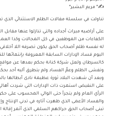
✍️* مريم البشير*
تناولت في سلسلة مقالات الظلم الاستثنائي الذي
على أراضيه ميراث أجداده والتي تنازلوا عنها مقاب
الكفاءات من الموظفين في كل المجالات وكذا الع
له نفسه ظلم أصحاب الحق يكون تصرفه اللا أخلاقي 
اليوم فساد الإدارات السابقة المعروفة بإنتمائها ل
كالسرطان ولعل شركة كنانة بحكم بعدها عن مواقع الإ
وتفشى الظلم وعمَّ الفساد ولم يتطرق أليه أحد بحك
وبعد أن شهدت البلاد ثورة عظيمة نادى أبطالها بالحري
على النقيض استمرت ذات الإدارات التي شردت أها
الرأي العام ولم يتجرأ حتى الوالي المحسوب على حك
والفساد الأعمى الذي ظهرت أثاره في تدني الإنتاج 
تبنى أصحاب الحق حراكهم السلمي الذي أثمر إقالة ال