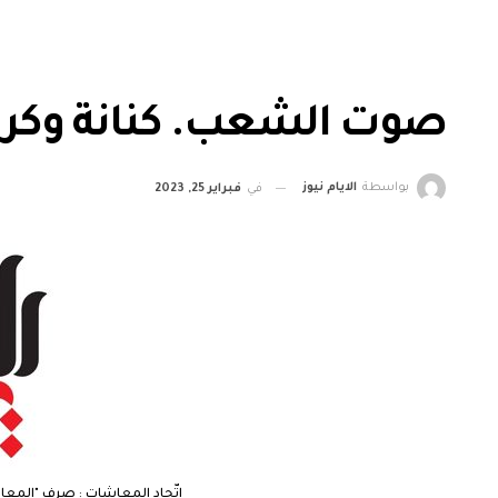
صوت الشعب. كنانة وكر 
بواسطة
الايام نيوز
في
فبراير 25, 2023
اتّحاد المعاشات : صرف "المعا