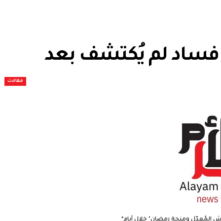
فساد لم يُكتشف بعد
مقالات
ش المُعدّل ومنحة رمضان" خلال أيام*