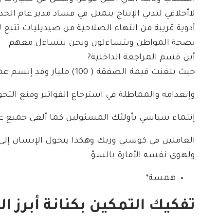
لاأخلاقي لتدني الإنتاج يتمثل في فساد مدير عام 
أدوية قريبة من انتهاء الصلاحية من صيديليات تتبع ل
بصحة المواطن ويتساءلون ونحن نتساءل معهم
أين قسم المراجعة الداخلية?
حيث بلغنت قيمة الصفقة ( 100) مليار وقد إتسم عهد ذلك المدير العام بتجفيف الدواء
وإنعدامه والمماطلة في استرجاع الفواتير ومنع التح
إنتماء سياسي بأولئك المسئولين كما ألغى جميع ع
العاملين في كوستي وربك وهكذا يتحول الإنسان إل
ولهوى نفسه الأمارة بالسؤ.
همسة*
تفكيك التمكين بكنانة أبرز ا