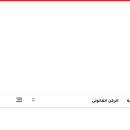
ة
الركن القانونى