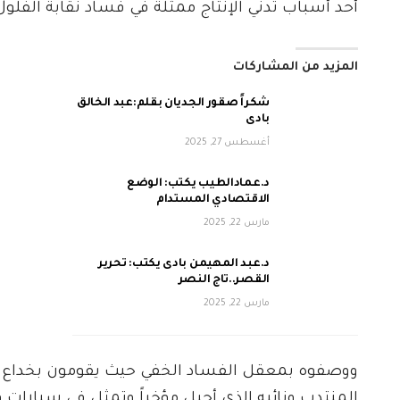
أحد أسباب تدني الإنتاج ممثلة في فساد نقابة الفل
المزيد من المشاركات
شكراً صقور الجديان بقلم:عبد الخالق
بادى
أغسطس 27, 2025
د.عمادالطيب يكتب: الوضع
الاقتصادي المستدام
مارس 22, 2025
د.عبد المهيمن بادى يكتب: تحرير
القصر..تاج النصر
مارس 22, 2025
ووصفوه بمعقل الفساد الخفي حيث يقومون بخداع ا
المنتدب ونائبه الذي أحيل مؤخراً وتمثل في سيارات