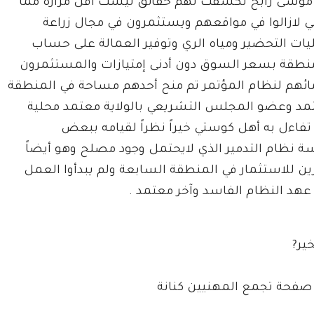
موسى رابح تكشفت لهم حقائق ليست أقل مرارة مما
ني لازالوا في مواقعهم ويستثمرون في مجال زراعة
ليات التحضير ومياه الري وتوفير العمالة على حساب
نطقة بسعر السوق دون أدنى إمتيازات والمستثمرون
تمائهم لنظام المؤتمر تم منح أحدهم مساحة في المنطقة
نائب المعتمد وعضو المجلس التشريعي بالولاية معتمد محلية
تفاءل به أهل كوستي خيراً نظراً لقيامه ببعض
ة نظام التدمير الذي لايحتمل وجود مصلح وهو أيضاً
ن للاستثمار في المنطقة السابعة ولم يبدأوا العمل
د النظام الفاسد وآخر معتمد .
ير?
 صفحة تجمع المهنيين كنانة