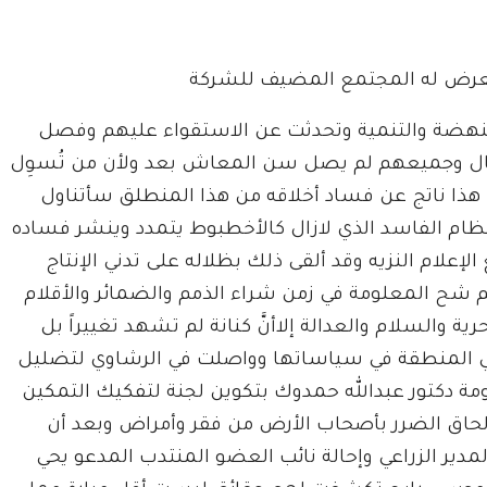
 تعرض له المجتمع المضيف للشركة
ل النهضة والتنمية وتحدثت عن الاستقواء عليهم وفصل
مال وجميعهم لم يصل سن المعاش بعد ولأن من تُسوِل
هذا ناتج عن فساد أخلاقه من هذا المنطلق سأتناول
لنظام الفاسد الذي لازال كالأخطبوط يتمدد وينشر فساده
علام النزيه وقد ألقى ذلك بظلاله على تدني الإنتاج
م شح المعلومة في زمن شراء الذمم والضمائر والأقلام
ة والسلام والعدالة إلاأنَّ كنانة لم تشهد تغييراً بل
لي المنطقة في سياساتها وواصلت في الرشاوي لتضليل
ومة دكتور عبدالله حمدوك بتكوين لجنة لتفكيك التمكين
وإلحاق الضرر بأصحاب الأرض من فقر وأمراض وبعد أن
مدير الزراعي وإحالة نائب العضو المنتدب المدعو يحي