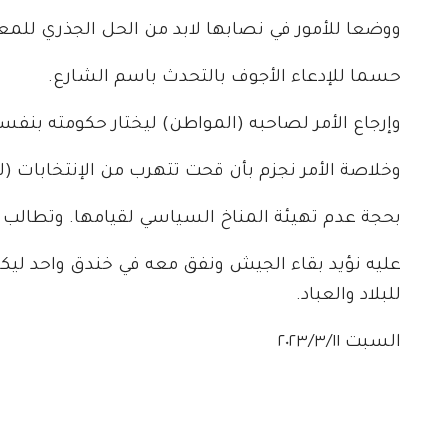
ووضعا للأمور في نصابها لابد من الحل الجذري للمعض
حسما للإدعاء الأجوف بالتحدث باسم الشارع.
وإرجاع الأمر لصاحبه (المواطن) ليختار حكومته بنفس
وخلاصة الأمر نجزم بأن قحت تتهرب من الإنتخابات (ل
بحجة عدم تهيئة المناخ السياسي لقيامها. وتطال
عليه نؤيد بقاء الجيش ونفق معه في خندق واحد ليكو
للبلاد والعباد.
السبت ٢٠٢٣/٣/١١