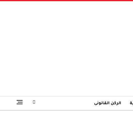
ة
الركن القانونى