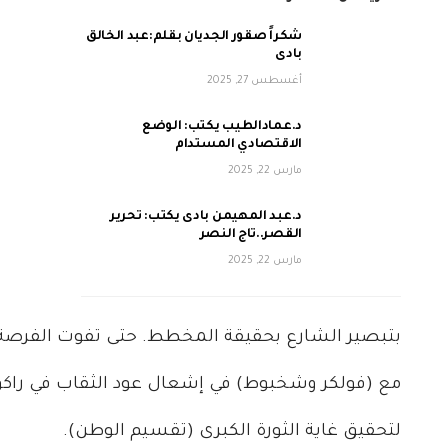
شكراً صقور الجديان بقلم:عبد الخالق
بادى
أغسطس 27, 2025
د.عمادالطيب يكتب: الوضع
الاقتصادي المستدام
مارس 22, 2025
د.عبد المهيمن بادى يكتب: تحرير
القصر..تاج النصر
مارس 22, 2025
بتبصير الشارع بحقيقة المخطط. حتى تفوت الفرصة ع
مع (فولكر وشخبوط) في إشعال عود الثقاب في راكوبة
لتحقيق غاية الثورة الكبرى (تقسيم الوطن).