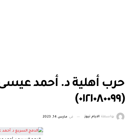
حرب أهلية د. أحمد عيس
(٠١٢١٠٨٠٠٩٩)
بواسطة
الايام نيوز
في
مارس 14, 2023